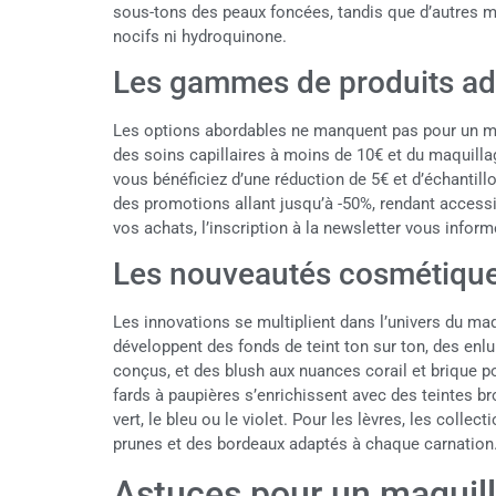
sous-tons des peaux foncées, tandis que d’autres m
nocifs ni hydroquinone.
Les gammes de produits ada
Les options abordables ne manquent pas pour un ma
des soins capillaires à moins de 10€ et du maquilla
vous bénéficiez d’une réduction de 5€ et d’échantil
des promotions allant jusqu’à -50%, rendant access
vos achats, l’inscription à la newsletter vous inform
Les nouveautés cosmétique
Les innovations se multiplient dans l’univers du m
développent des fonds de teint ton sur ton, des en
conçus, et des blush aux nuances corail et brique p
fards à paupières s’enrichissent avec des teintes b
vert, le bleu ou le violet. Pour les lèvres, les colle
prunes et des bordeaux adaptés à chaque carnation
Astuces pour un maquill