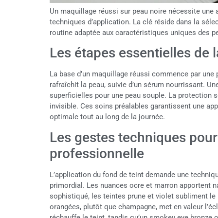
Un maquillage réussi sur peau noire nécessite une at
techniques d’application. La clé réside dans la séle
routine adaptée aux caractéristiques uniques des p
Les étapes essentielles de 
La base d’un maquillage réussi commence par une pr
rafraîchit la peau, suivie d’un sérum nourrissant. U
superficielles pour une peau souple. La protection so
invisible. Ces soins préalables garantissent une ap
optimale tout au long de la journée.
Les gestes techniques pour 
professionnelle
L’application du fond de teint demande une technique
primordial. Les nuances ocre et marron apportent na
sophistiqué, les teintes prune et violet subliment le 
orangées, plutôt que champagne, met en valeur l’écla
réchauffe le teint, tandis qu’un smokey eye bronze ou