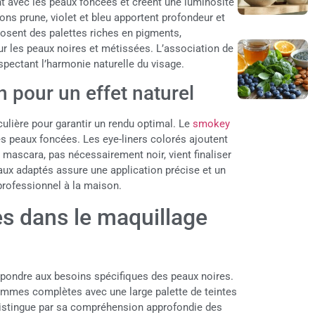
nt avec les peaux foncées et créent une luminosité
ons prune, violet et bleu apportent profondeur et
osent des palettes riches en pigments,
r les peaux noires et métissées. L’association de
spectant l’harmonie naturelle du visage.
n pour un effet naturel
culière pour garantir un rendu optimal. Le
smokey
s peaux foncées. Les eye-liners colorés ajoutent
 mascara, pas nécessairement noir, vient finaliser
nceaux adaptés assure une application précise et un
 professionnel à la maison.
s dans le maquillage
pondre aux besoins spécifiques des peaux noires.
mmes complètes avec une large palette de teintes
distingue par sa compréhension approfondie des