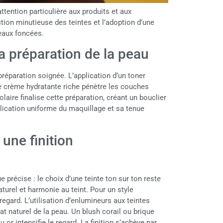
tention particulière aux produits et aux
ction minutieuse des teintes et l’adoption d’une
eaux foncées.
la préparation de la peau
éparation soignée. L’application d’un toner
ne crème hydratante riche pénètre les couches
laire finalise cette préparation, créant un bouclier
plication uniforme du maquillage et sa tenue
une finition
 précise : le choix d’une teinte ton sur ton reste
turel et harmonie au teint. Pour un style
regard. L’utilisation d’enlumineurs aux teintes
t naturel de la peau. Un blush corail ou brique
 or intensifie le regard. La finition s’achève par