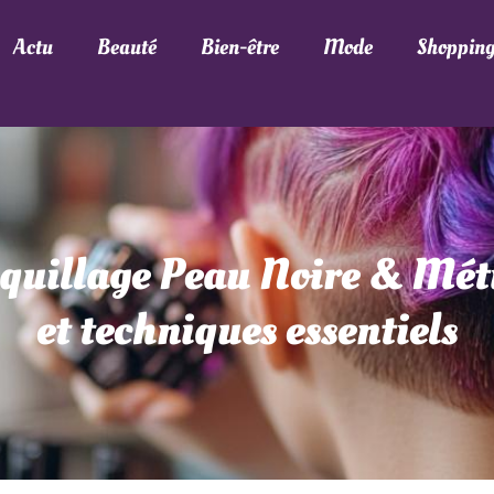
Actu
Beauté
Bien-être
Mode
Shoppin
quillage Peau Noire & Métis
et techniques essentiels